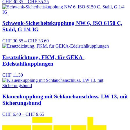
Preisspanne:
CHF
30.35
–
CHF
35.25
CHF 30.35
bis
CHF 35.25
Schwenk-Sicherheitskupplung NW 6, ISO 6150 C,
Stahl, G 1/4 IG
Preisspanne:
CHF
30.55
–
CHF
33.60
CHF 30.55
bis
CHF 33.60
Ersatzdichtung, FKM, für GEKA-
Edelstahlkupplungen
CHF
11.30
Klauenkupplung mit Schlauchanschluss, LW 13, mit
Sicherungsbund
Preisspanne:
CHF
6.40
–
CHF
9.65
CHF 6.40
bis
CHF 9.65