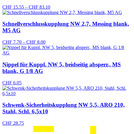
Preisspanne:
CHF
15.55
–
CHF
83.10
CHF 15.55
bis
CHF 83.10
Schnellverschlusskupplung NW 2,7, Messing blank,
M5 AG
Preisspanne:
CHF
7.70
–
CHF
8.00
CHF 7.70
bis
CHF 8.00
Nippel für Kuppl. NW 5, beidseitig absperr., MS
blank, G 1/8 AG
CHF
6.05
Schwenk-Sicherheitskupplung NW 5,5, ARO 210,
Stahl, Schl. 6,5x10
CHF
28.75