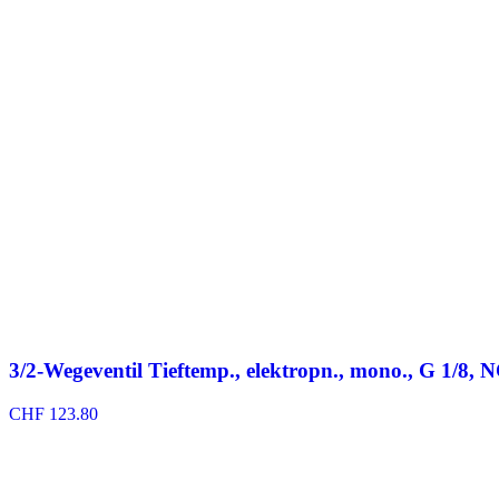
CHF 48.95
bis
CHF 80.25
3/2-Wegeventil Tieftemp., elektropn., mono., G 1/8,
CHF
123.80