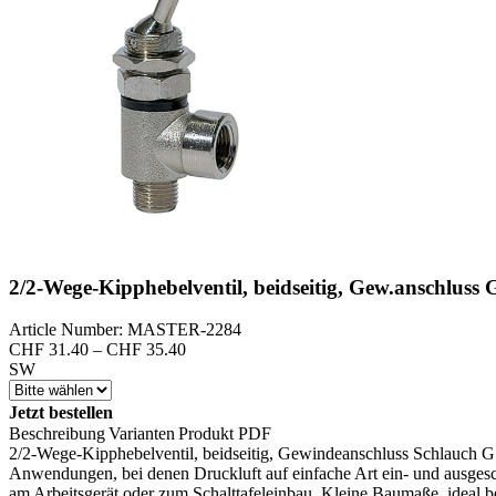
2/2-Wege-Kipphebelventil, beidseitig, Gew.anschluss
Article Number: MASTER-2284
Preisspanne:
CHF
31.40
–
CHF
35.40
CHF 31.40
SW
bis
CHF 35.40
Jetzt bestellen
Beschreibung
Varianten
Produkt PDF
2/2-Wege-Kipphebelventil, beidseitig, Gewindeanschluss Schlauch G 
Anwendungen, bei denen Druckluft auf einfache Art ein- und ausges
am Arbeitsgerät oder zum Schalttafeleinbau. Kleine Baumaße, ideal be