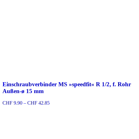
Einschraubverbinder MS »speedfit« R 1/2, f. Rohr
Außen-ø 15 mm
Preisspanne:
CHF
9.90
–
CHF
42.85
CHF 9.90
bis
CHF 42.85