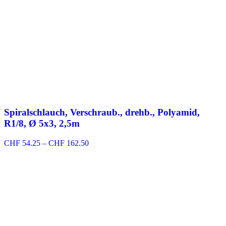
Spiralschlauch, Verschraub., drehb., Polyamid,
R1/8, Ø 5x3, 2,5m
Preisspanne:
CHF
54.25
–
CHF
162.50
CHF 54.25
bis
CHF 162.50