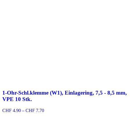
1-Ohr-Schl.klemme (W1), Einlagering, 7,5 - 8,5 mm,
VPE 10 Stk.
Preisspanne:
CHF
4.90
–
CHF
7.70
CHF 4.90
bis
CHF 7.70