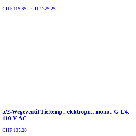
Preisspanne:
CHF
115.65
–
CHF
325.25
CHF 115.65
bis
CHF 325.25
5/2-Wegeventil Tieftemp., elektropn., mono., G 1/4,
110 V AC
CHF
135.20