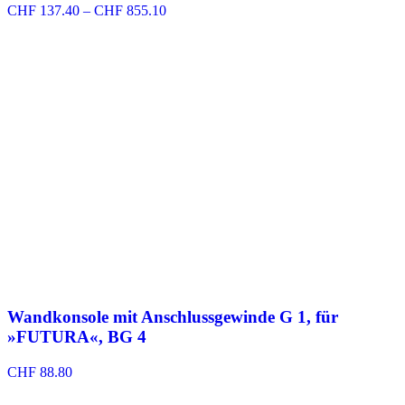
Preisspanne:
CHF
137.40
–
CHF
855.10
CHF 137.40
bis
CHF 855.10
Wandkonsole mit Anschlussgewinde G 1, für
»FUTURA«, BG 4
CHF
88.80