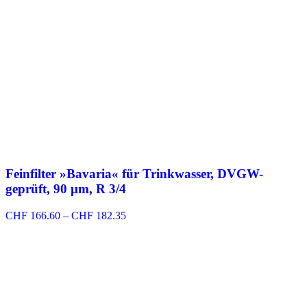
Feinfilter »Bavaria« für Trinkwasser, DVGW-
geprüft, 90 µm, R 3/4
Preisspanne:
CHF
166.60
–
CHF
182.35
CHF 166.60
bis
CHF 182.35