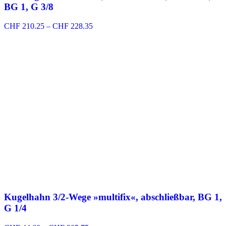
BG 1, G 3/8
Preisspanne:
CHF
210.25
–
CHF
228.35
CHF 210.25
bis
CHF 228.35
Kugelhahn 3/2-Wege »multifix«, abschließbar, BG 1,
G 1/4