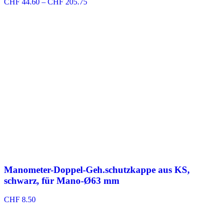
Preisspanne:
CHF
44.60
–
CHF
205.75
CHF 44.60
bis
CHF 205.75
Manometer-Doppel-Geh.schutzkappe aus KS,
schwarz, für Mano-Ø63 mm
CHF
8.50