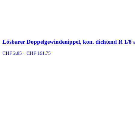
Lösbarer Doppelgewindenippel, kon. dichtend R 1/8 a
Preisspanne:
CHF
2.85
–
CHF
161.75
CHF 2.85
bis
CHF 161.75