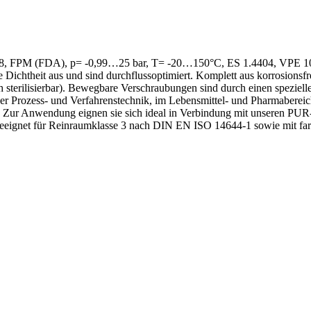
8, FPM (FDA), p= -0,99…25 bar, T= -20…150°C, ES 1.4404, VPE 10Stk.
Dichtheit aus und sind durchflussoptimiert. Komplett aus korrosionsf
(auch sterilisierbar). Bewegbare Verschraubungen sind durch einen spe
n der Prozess- und Verfahrenstechnik, im Lebensmittel- und Pharmaber
. Zur Anwendung eignen sie sich ideal in Verbindung mit unseren PUR
ignet für Reinraumklasse 3 nach DIN EN ISO 14644-1 sowie mit far