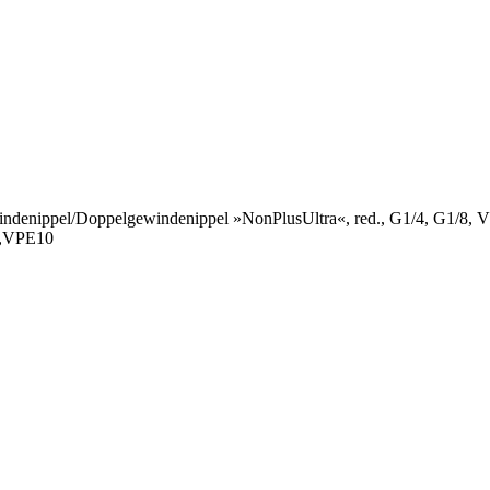
ndenippel
/
Doppelgewindenippel »NonPlusUltra«, red., G1/4, G1/8, 