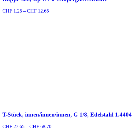
Preisspanne:
CHF
1.25
–
CHF
12.65
CHF 1.25
bis
CHF 12.65
T-Stück, innen/innen/innen, G 1/8, Edelstahl 1.4404
Preisspanne:
CHF
27.65
–
CHF
68.70
CHF 27.65