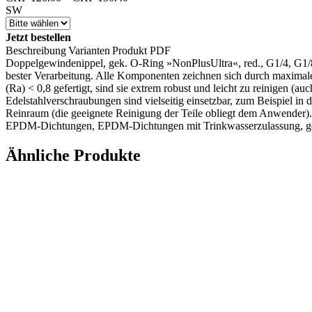
CHF 126.00
SW
bis
CHF 150.40
Jetzt bestellen
Beschreibung
Varianten
Produkt PDF
Doppelgewindenippel, gek. O-Ring »NonPlusUltra«, red., G1/4, G1/
bester Verarbeitung. Alle Komponenten zeichnen sich durch maximale 
(Ra) < 0,8 gefertigt, sind sie extrem robust und leicht zu reinigen 
Edelstahlverschraubungen sind vielseitig einsetzbar, zum Beispiel i
Reinraum (die geeignete Reinigung der Teile obliegt dem Anwender)
EPDM-Dichtungen, EPDM-Dichtungen mit Trinkwasserzulassung, gee
Ähnliche Produkte