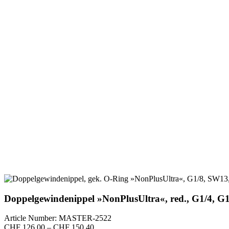
Doppelgewindenippel »NonPlusUltra«, red., G1/4, G
Article Number: MASTER-2522
Preisspanne:
CHF
126.00
–
CHF
150.40