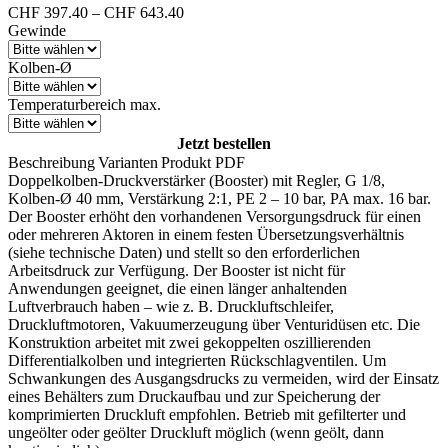
Preisspanne:
CHF
397.40
–
CHF
643.40
CHF 397.40
Gewinde
bis
CHF 643.40
Kolben-Ø
Temperaturbereich max.
Jetzt bestellen
Beschreibung
Varianten
Produkt PDF
Doppelkolben-Druckverstärker (Booster) mit Regler, G 1/8,
Kolben-Ø 40 mm, Verstärkung 2:1, PE 2 – 10 bar, PA max. 16 bar.
Der Booster erhöht den vorhandenen Versorgungsdruck für einen
oder mehreren Aktoren in einem festen Übersetzungsverhältnis
(siehe technische Daten) und stellt so den erforderlichen
Arbeitsdruck zur Verfügung. Der Booster ist nicht für
Anwendungen geeignet, die einen länger anhaltenden
Luftverbrauch haben – wie z. B. Druckluftschleifer,
Druckluftmotoren, Vakuumerzeugung über Venturidüsen etc. Die
Konstruktion arbeitet mit zwei gekoppelten oszillierenden
Differentialkolben und integrierten Rückschlagventilen. Um
Schwankungen des Ausgangsdrucks zu vermeiden, wird der Einsatz
eines Behälters zum Druckaufbau und zur Speicherung der
komprimierten Druckluft empfohlen. Betrieb mit gefilterter und
ungeölter oder geölter Druckluft möglich (wenn geölt, dann