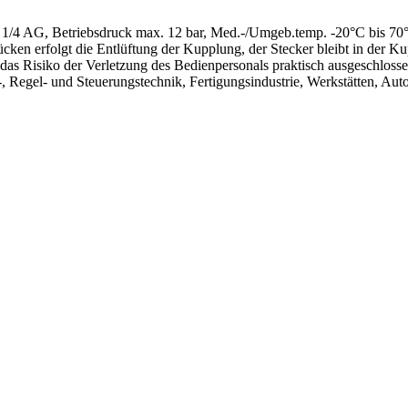
/4 AG, Betriebsdruck max. 12 bar, Med.-/Umgeb.temp. -20°C bis 70°C
cken erfolgt die Entlüftung der Kupplung, der Stecker bleibt in der 
nd das Risiko der Verletzung des Bedienpersonals praktisch ausgeschlo
 Regel- und Steuerungstechnik, Fertigungsindustrie, Werkstätten, Aut