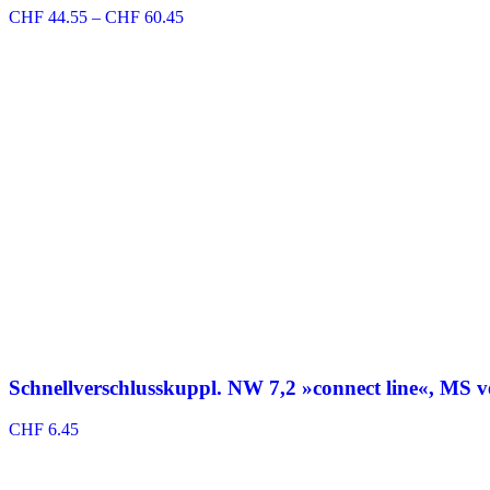
Preisspanne:
CHF
44.55
–
CHF
60.45
CHF 44.55
bis
CHF 60.45
Schnellverschlusskuppl. NW 7,2 »connect line«, MS v
CHF
6.45