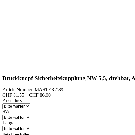
Druckknopf-Sicherheitskupplung NW 5,5, drehbar, A
Article Number: MASTER-589
Preisspanne:
CHF
81.55
–
CHF
86.00
CHF 81.55
Anschluss
bis
CHF 86.00
SW
Länge
Jetzt bestellen