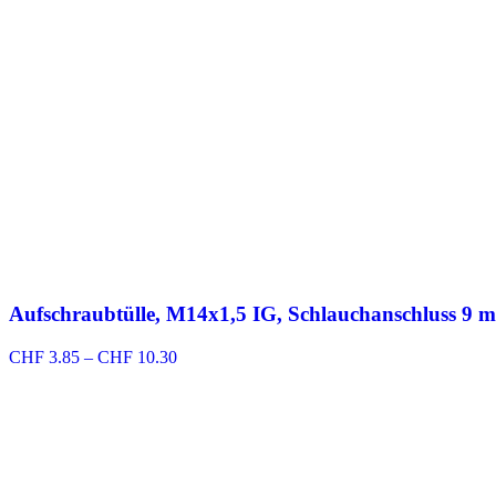
Aufschraubtülle, M14x1,5 IG, Schlauchanschluss 9 
Preisspanne:
CHF
3.85
–
CHF
10.30
CHF 3.85
bis
CHF 10.30