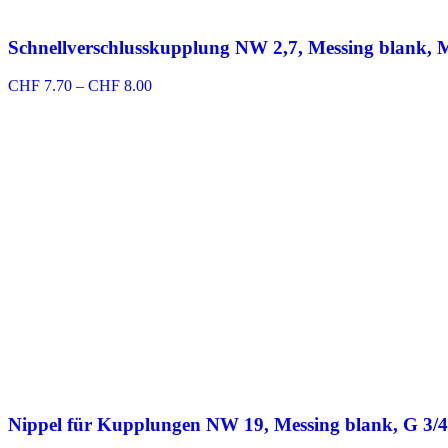
Schnellverschlusskupplung NW 2,7, Messing blank,
Preisspanne:
CHF
7.70
–
CHF
8.00
CHF 7.70
bis
CHF 8.00
Nippel für Kupplungen NW 19, Messing blank, G 3/