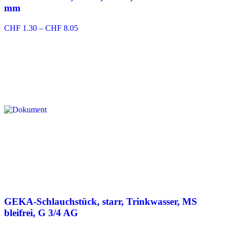
mm
Preisspanne:
CHF
1.30
–
CHF
8.05
CHF 1.30
bis
CHF 8.05
GEKA-Schlauchstück, starr, Trinkwasser, MS
bleifrei, G 3/4 AG