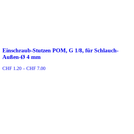
Einschraub-Stutzen POM, G 1/8, für Schlauch-
Außen-Ø 4 mm
Preisspanne:
CHF
1.20
–
CHF
7.00
CHF 1.20
bis
CHF 7.00