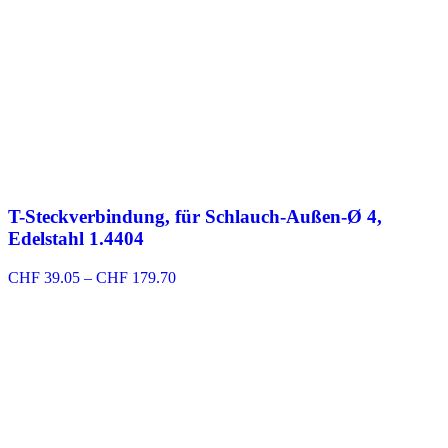
T-Steckverbindung, für Schlauch-Außen-Ø 4,
Edelstahl 1.4404
Preisspanne:
CHF
39.05
–
CHF
179.70
CHF 39.05
bis
CHF 179.70