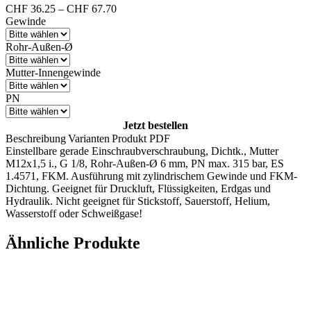
Preisspanne:
CHF
36.25
–
CHF
67.70
CHF 36.25
Gewinde
bis
CHF 67.70
Rohr-Außen-Ø
Mutter-Innengewinde
PN
Jetzt bestellen
Beschreibung
Varianten
Produkt PDF
Einstellbare gerade Einschraubverschraubung, Dichtk., Mutter
M12x1,5 i., G 1/8, Rohr-Außen-Ø 6 mm, PN max. 315 bar, ES
1.4571, FKM. Ausführung mit zylindrischem Gewinde und FKM-
Dichtung. Geeignet für Druckluft, Flüssigkeiten, Erdgas und
Hydraulik. Nicht geeignet für Stickstoff, Sauerstoff, Helium,
Wasserstoff oder Schweißgase!
Ähnliche Produkte