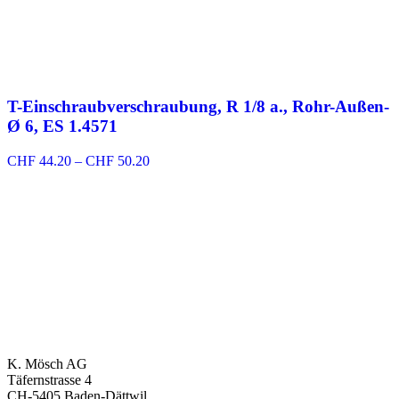
T-Einschraubverschraubung, R 1/8 a., Rohr-Außen-
Ø 6, ES 1.4571
Preisspanne:
CHF
44.20
–
CHF
50.20
CHF 44.20
bis
CHF 50.20
K. Mösch AG
Täfernstrasse 4
CH-5405 Baden-Dättwil