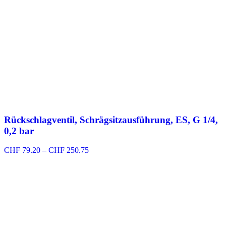
Rückschlagventil, Schrägsitzausführung, ES, G 1/4,
0,2 bar
Preisspanne:
CHF
79.20
–
CHF
250.75
CHF 79.20
bis
CHF 250.75