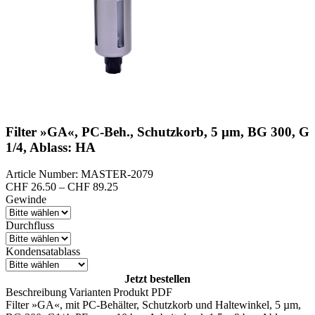
Filter »GA«, PC-Beh., Schutzkorb, 5 µm, BG 300, G
1/4, Ablass: HA
Article Number: MASTER-2079
Preisspanne:
CHF
26.50
–
CHF
89.25
CHF 26.50
Gewinde
bis
CHF 89.25
Durchfluss
Kondensatablass
Jetzt bestellen
Beschreibung
Varianten
Produkt PDF
Filter »GA«, mit PC-Behälter, Schutzkorb und Haltewinkel, 5 µm,