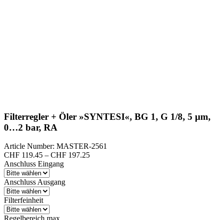
Filterregler + Öler »SYNTESI«, BG 1, G 1/8, 5 µm,
0…2 bar, RA
Article Number: MASTER-2561
Preisspanne:
CHF
119.45
–
CHF
197.25
CHF 119.45
Anschluss Eingang
bis
CHF 197.25
Anschluss Ausgang
Filterfeinheit
Regelbereich max.