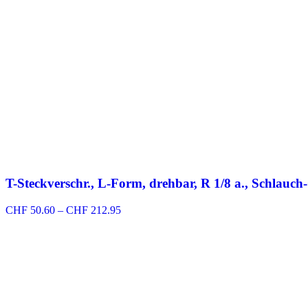
T-Steckverschr., L-Form, drehbar, R 1/8 a., Schlauch
Preisspanne:
CHF
50.60
–
CHF
212.95
CHF 50.60
bis
CHF 212.95