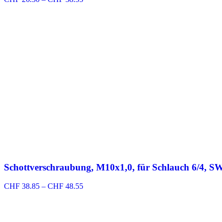
CHF 26.30
bis
CHF 38.55
Schottverschraubung, M10x1,0, für Schlauch 6/4, SW
Preisspanne:
CHF
38.85
–
CHF
48.55
CHF 38.85
bis
CHF 48.55