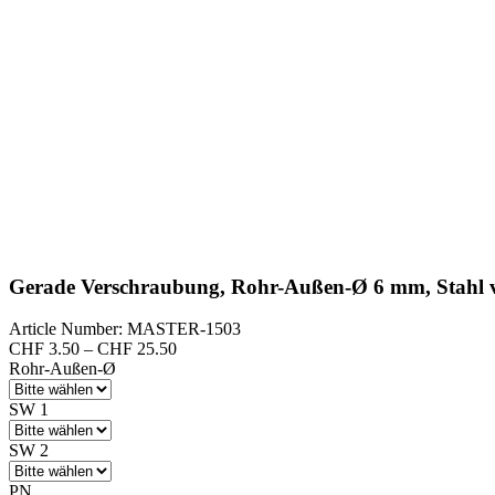
Gerade Verschraubung, Rohr-Außen-Ø 6 mm, Stahl v
Article Number: MASTER-1503
Preisspanne:
CHF
3.50
–
CHF
25.50
CHF 3.50
Rohr-Außen-Ø
bis
CHF 25.50
SW 1
SW 2
PN