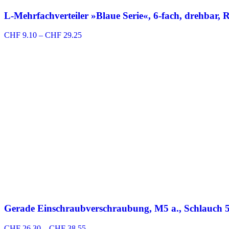
L-Mehrfachverteiler »Blaue Serie«, 6-fach, drehbar,
Preisspanne:
CHF
9.10
–
CHF
29.25
CHF 9.10
bis
CHF 29.25
Gerade Einschraubverschraubung, M5 a., Schlauch 5
Preisspanne:
CHF
26.30
–
CHF
38.55