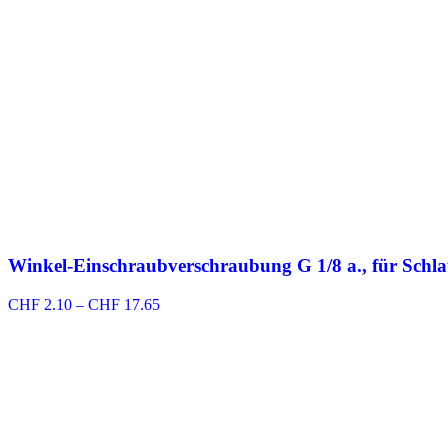
Winkel-Einschraubverschraubung G 1/8 a., für Schl
Preisspanne:
CHF
2.10
–
CHF
17.65
CHF 2.10
bis
CHF 17.65