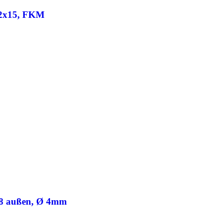
Ø22x15, FKM
1/8 außen, Ø 4mm