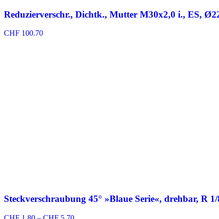
Reduzierverschr., Dichtk., Mutter M30x2,0 i., ES, 
CHF
100.70
Steckverschraubung 45° »Blaue Serie«, drehbar, R 
Preisspanne:
CHF
1.80
–
CHF
5.70