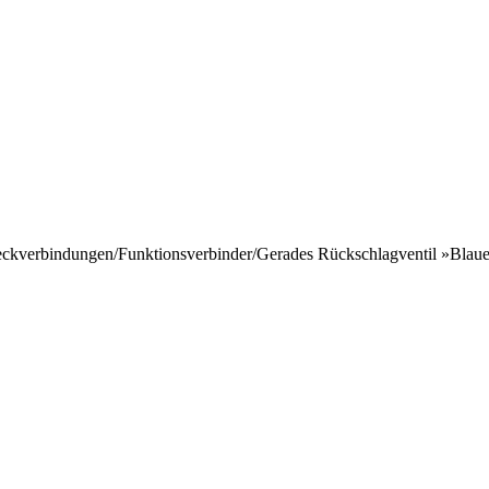
teckverbindungen
/
Funktionsverbinder
/
Gerades Rückschlagventil »Blau