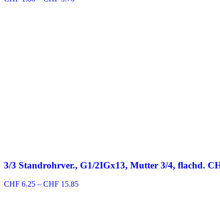
CHF 1.80
bis
CHF 5.70
3/3 Standrohrver., G1/2IGx13, Mutter 3/4, flachd. C
Preisspanne:
CHF
6.25
–
CHF
15.85
CHF 6.25
bis
CHF 15.85