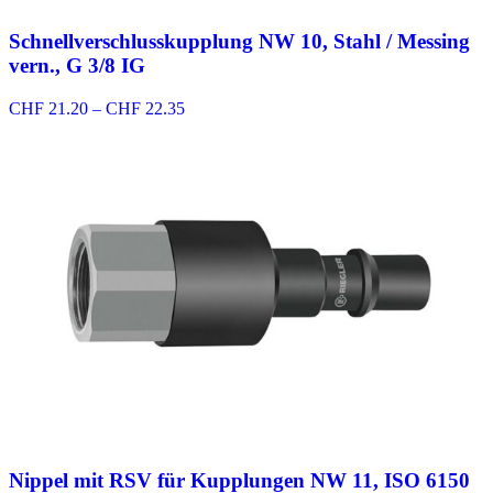
Schnellverschlusskupplung NW 10, Stahl / Messing
vern., G 3/8 IG
Preisspanne:
CHF
21.20
–
CHF
22.35
CHF 21.20
bis
CHF 22.35
Nippel mit RSV für Kupplungen NW 11, ISO 6150