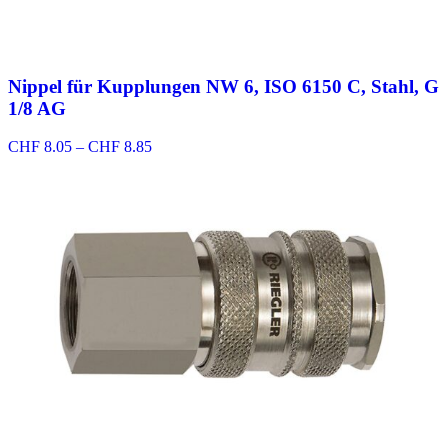
Nippel für Kupplungen NW 6, ISO 6150 C, Stahl, G
1/8 AG
Preisspanne:
CHF
8.05
–
CHF
8.85
CHF 8.05
bis
CHF 8.85