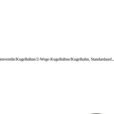
enventile
/
Kugelhähne
/
2-Wege-Kugelhähne
/
Kugelhahn, Standardausf.,