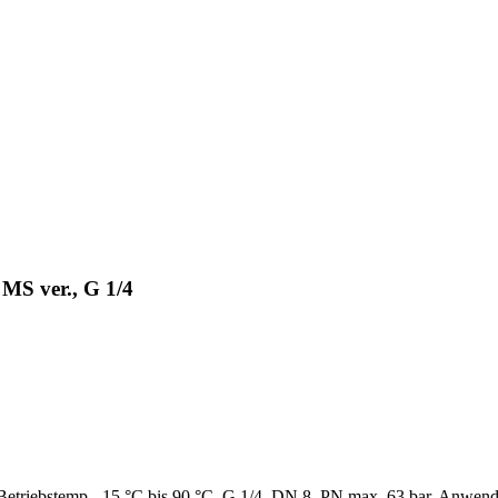
MS ver., G 1/4
etriebstemp. -15 °C bis 90 °C, G 1/4, DN 8, PN max. 63 bar. Anwendung