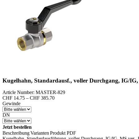
Kugelhahn, Standardausf., voller Durchgang, IG/IG, 
Article Number: MASTER-829
Preisspanne:
CHF
14.75
–
CHF
385.70
CHF 14.75
Gewinde
bis
CHF 385.70
DN
Jetzt bestellen
Beschreibung
Varianten
Produkt PDF
Kugelhahn, Standardausführung, voller Durchgang, IG/IG, MS ver., B