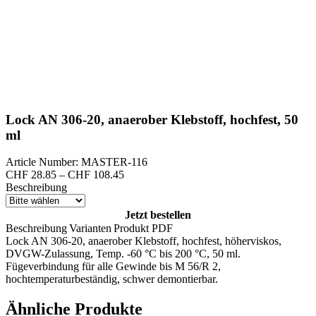
Lock AN 306-20, anaerober Klebstoff, hochfest, 50
ml
Article Number: MASTER-116
Preisspanne:
CHF
28.85
–
CHF
108.45
CHF 28.85
Beschreibung
bis
CHF 108.45
Jetzt bestellen
Beschreibung
Varianten
Produkt PDF
Lock AN 306-20, anaerober Klebstoff, hochfest, höherviskos,
DVGW-Zulassung, Temp. -60 °C bis 200 °C, 50 ml.
Fügeverbindung für alle Gewinde bis M 56/R 2,
hochtemperaturbeständig, schwer demontierbar.
Ähnliche Produkte