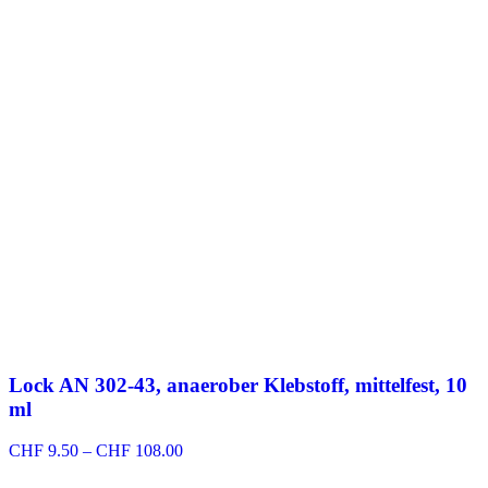
Lock AN 302-43, anaerober Klebstoff, mittelfest, 10
ml
Preisspanne:
CHF
9.50
–
CHF
108.00
CHF 9.50