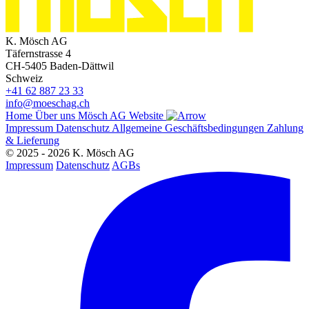
K. Mösch AG
Täfernstrasse 4
CH-5405 Baden-Dättwil
Schweiz
+41 62 887 23 33
info@moeschag.ch
Home
Über uns
Mösch AG Website
Impressum
Datenschutz
Allgemeine Geschäftsbedingungen
Zahlung
& Lieferung
© 2025 - 2026 K. Mösch AG
Impressum
Datenschutz
AGBs