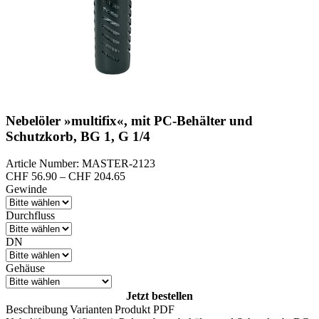
Nebelöler »multifix«, mit PC-Behälter und
Schutzkorb, BG 1, G 1/4
Article Number: MASTER-2123
Preisspanne:
CHF
56.90
–
CHF
204.65
CHF 56.90
Gewinde
bis
CHF 204.65
Durchfluss
DN
Gehäuse
Jetzt bestellen
Beschreibung
Varianten
Produkt PDF