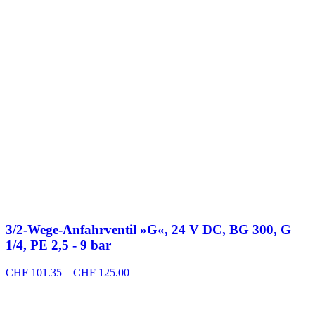
3/2-Wege-Anfahrventil »G«, 24 V DC, BG 300, G
1/4, PE 2,5 - 9 bar
Preisspanne:
CHF
101.35
–
CHF
125.00
CHF 101.35
bis
CHF 125.00