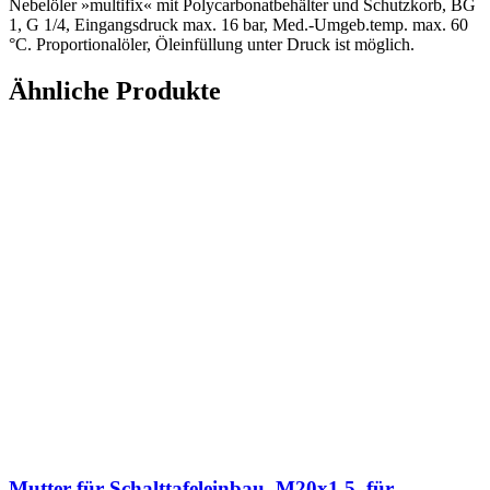
Nebelöler »multifix« mit Polycarbonatbehälter und Schutzkorb, BG
1, G 1/4, Eingangsdruck max. 16 bar, Med.-Umgeb.temp. max. 60
°C. Proportionalöler, Öleinfüllung unter Druck ist möglich.
Ähnliche Produkte
Mutter für Schalttafeleinbau, M20x1,5, für