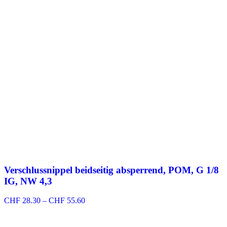
Verschlussnippel beidseitig absperrend, POM, G 1/8
IG, NW 4,3
Preisspanne:
CHF
28.30
–
CHF
55.60
CHF 28.30
bis