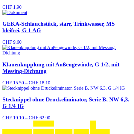
CHF
1.90
GEKA-Schlauchstück, starr, Trinkwasser, MS
bleifrei, G 1 AG
CHF
9.60
Klauenkupplung mit Außengewinde, G 1/2, mit
Messing-Dichtung
Preisspanne:
CHF
15.50
–
CHF
18.10
CHF 15.50
bis
CHF 18.10
Stecknippel ohne Druckeliminator, Serie B, NW 6,3,
G 1/4 IG
Preisspanne:
CHF
19.10
–
CHF
62.90
CHF 19.10
bis
CHF 62.90