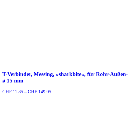
T-Verbinder, Messing, »sharkbite«, für Rohr-Außen-
ø 15 mm
Preisspanne:
CHF
11.85
–
CHF
149.95
CHF 11.85
bis
CHF 149.95