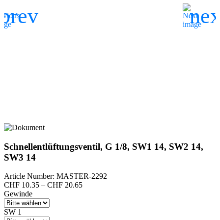
Schnellentlüftungsventil, G 1/8, SW1 14, SW2 14,
SW3 14
Article Number: MASTER-2292
Preisspanne:
CHF
10.35
–
CHF
20.65
CHF 10.35
Gewinde
bis
CHF 20.65
SW 1