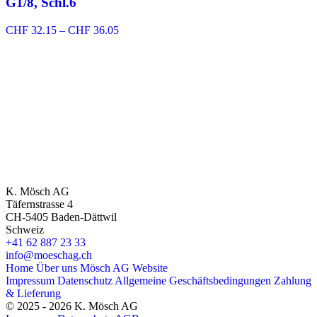
G1/8, Schl.6
Preisspanne:
CHF
32.15
–
CHF
36.05
CHF 32.15
bis
CHF 36.05
K. Mösch AG
Täfernstrasse 4
CH-5405 Baden-Dättwil
Schweiz
+41 62 887 23 33
info@moeschag.ch
Home
Über uns
Mösch AG Website
Impressum
Datenschutz
Allgemeine Geschäftsbedingungen
Zahlung
& Lieferung
© 2025 - 2026 K. Mösch AG