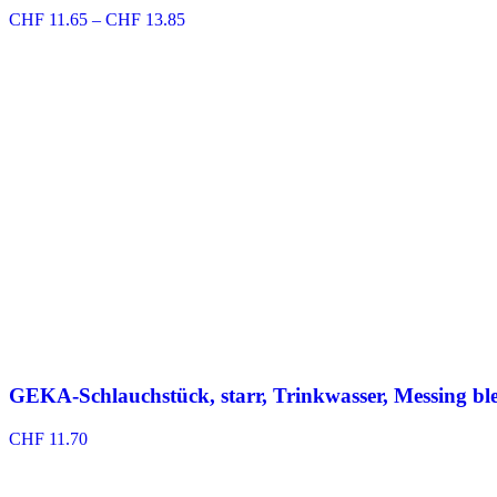
Preisspanne:
CHF
11.65
–
CHF
13.85
CHF 11.65
bis
CHF 13.85
GEKA-Schlauchstück, starr, Trinkwasser, Messing ble
CHF
11.70