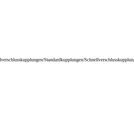
lverschlusskupplungen
/
Standardkupplungen
/
Schnellverschlusskupplun