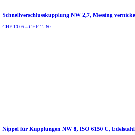
Schnellverschlusskupplung NW 2,7, Messing vernicke
Preisspanne:
CHF
10.05
–
CHF
12.60
CHF 10.05
bis
CHF 12.60
Nippel für Kupplungen NW 8, ISO 6150 C, Edelstahl