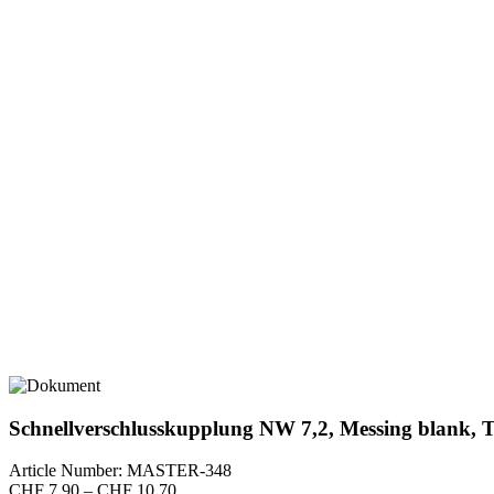
Schnellverschlusskupplung NW 7,2, Messing blank, 
Article Number: MASTER-348
Preisspanne:
CHF
7.90
–
CHF
10.70