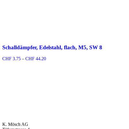
Schalldämpfer, Edelstahl, flach, M5, SW 8
Preisspanne:
CHF
3.75
–
CHF
44.20
CHF 3.75
bis
CHF 44.20
K. Mösch AG