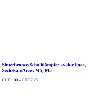
Sinterbronce-Schalldämpfer »value line«,
Sechskant/Gew. MS, M5
Preisspanne:
CHF
1.00
–
CHF
7.25
CHF 1.00
bis
CHF 7.25