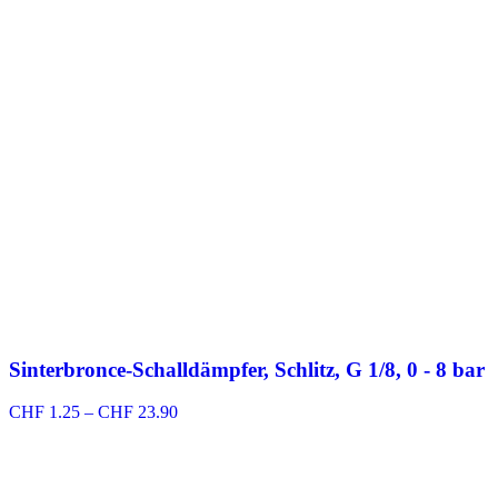
Sinterbronce-Schalldämpfer, Schlitz, G 1/8, 0 - 8 bar
Preisspanne:
CHF
1.25
–
CHF
23.90
CHF 1.25
bis
CHF 23.90