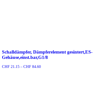
Schalldämpfer, Dämpferelement gesintert,ES-
Gehäuse,einst.bar,G1/8
Preisspanne:
CHF
21.15
–
CHF
84.60
CHF 21.15
bis
CHF 84.60