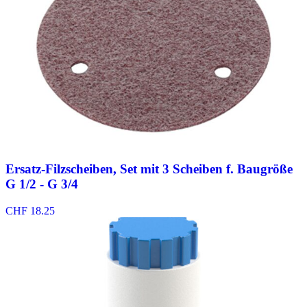
Ersatz-Filzscheiben, Set mit 3 Scheiben f. Baugröße
G 1/2 - G 3/4
CHF
18.25