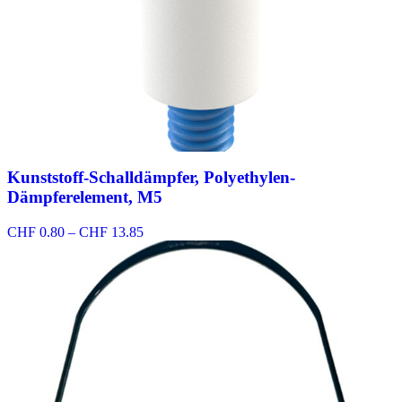
Kunststoff-Schalldämpfer, Polyethylen-
Dämpferelement, M5
Preisspanne:
CHF
0.80
–
CHF
13.85
CHF 0.80
bis
CHF 13.85