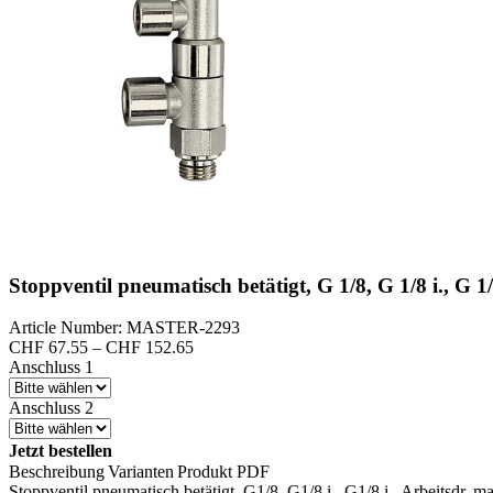
Stoppventil pneumatisch betätigt, G 1/8, G 1/8 i., G 1/
Article Number: MASTER-2293
Preisspanne:
CHF
67.55
–
CHF
152.65
CHF 67.55
Anschluss 1
bis
CHF 152.65
Anschluss 2
Jetzt bestellen
Beschreibung
Varianten
Produkt PDF
Stoppventil pneumatisch betätigt, G1/8, G1/8 i., G1/8 i., Arbeitsdr