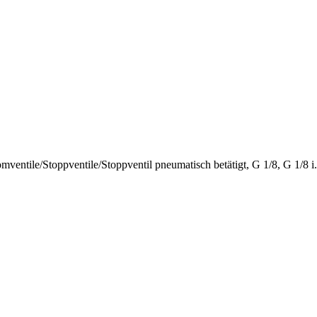
omventile
/
Stoppventile
/
Stoppventil pneumatisch betätigt, G 1/8, G 1/8 i.