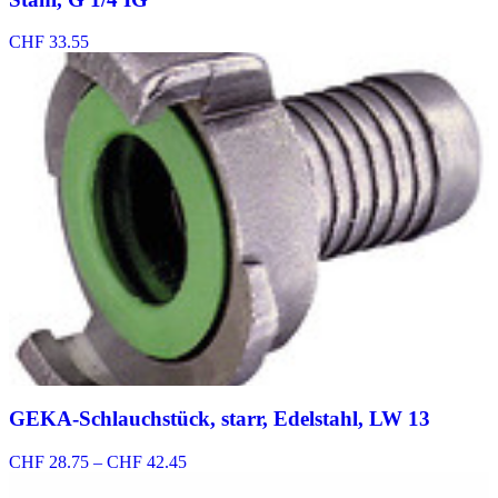
CHF
33.55
GEKA-Schlauchstück, starr, Edelstahl, LW 13
Preisspanne:
CHF
28.75
–
CHF
42.45
CHF 28.75