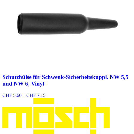
Schutzhülse für Schwenk-Sicherheitskuppl. NW 5,5
und NW 6, Vinyl
Preisspanne:
CHF
5.60
–
CHF
7.15
CHF 5.60
bis
CHF 7.15