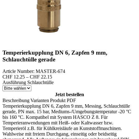
Temperierkupplung DN 6, Zapfen 9 mm,
Schlauchtülle gerade
Article Number: MASTER-674
Preisspanne:
CHF
12.25
–
CHF
22.15
CHF 12.25
Ausführung Schlauchtülle
bis
CHF 22.15
Jetzt bestellen
Beschreibung
Varianten
Produkt PDF
Temperierkupplung DN 6, Zapfen 9 mm, Messing, Schlauchtülle
gerade, PN max. 15 bar, Mediums-/Umgebungstemperatur -20 °C
bis 160 °C. Kompatibel mit System HASCO Z 8. Für
Temperieranwendungen mit Heiß- oder Kaltwasser bzw.
Temperieröl z.B. für Kühlkreisläufe an Kunststoffmaschinen.
Wahlweise mit freiem Durchgang, einseitig oder beidseitig