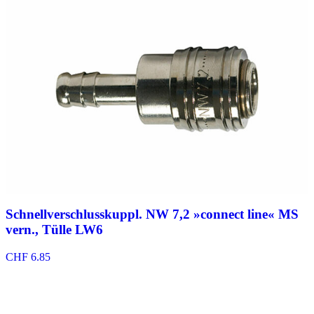
bis
CHF 42.45
Schnellverschlusskuppl. NW 7,2 »connect line« MS
vern., Tülle LW6
CHF
6.85