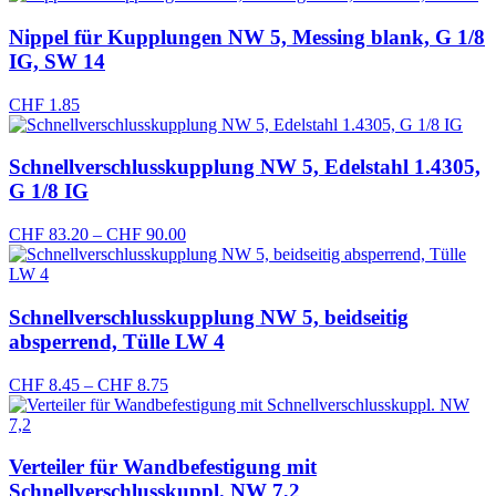
Nippel für Kupplungen NW 5, Messing blank, G 1/8
IG, SW 14
CHF
1.85
Schnellverschlusskupplung NW 5, Edelstahl 1.4305,
G 1/8 IG
Preisspanne:
CHF
83.20
–
CHF
90.00
CHF 83.20
bis
CHF 90.00
Schnellverschlusskupplung NW 5, beidseitig
absperrend, Tülle LW 4
Preisspanne:
CHF
8.45
–
CHF
8.75
CHF 8.45
bis
CHF 8.75
Verteiler für Wandbefestigung mit
Schnellverschlusskuppl. NW 7,2