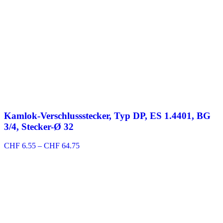
Kamlok-Verschlussstecker, Typ DP, ES 1.4401, BG
3/4, Stecker-Ø 32
Preisspanne:
CHF
6.55
–
CHF
64.75
CHF 6.55
bis
CHF 64.75