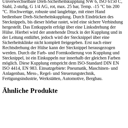
Unverwechselbare Dreh-Sicherheitskupplung NW 6, ISO 6150 C,
Stahl, 2-stufig, G 1/4 AG, rot, max. 25 bar, Temp. -15 °C bis 200
°C. Hochwertige, robuste und langlebige, mit einer Hand
bedienbare Dreh-Sicherheitskupplung. Durch Eindrücken des
Stecknippels, bis dieser hörbar rastet, wird eine sichere Verbindung
hergestellt. Das Entkuppeln erfolgt über eine Linksdrehung der
Hülse. Hierbei wird der anstehende Druck in der Kupplung und in
der Leitung entlüftet, jedoch wird der Stecknippel über eine
Sicherheitsklinke nicht komplett freigegeben. Erst nach einer
Rechtsdrehung der Hülse kann der Stecknippel herausgezogen
werden. Durch die Farb- und Formkodierung von Kupplung und
Stecknippel, ist ein Einkuppeln nur innerhalb der gleichen Farben
möglich. Diese Kupplung entspricht dem ISO-Standard DIN EN
ISO 4414, EN 983. Einsatzgebiete: Pneumatik, Maschinen- und
Anlagenbau, Mess-, Regel- und Steuerungstechnik,
Fertigungsindustrie, Werkstätten, Automotive, Bergbau.
Ähnliche Produkte