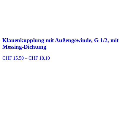
Klauenkupplung mit Außengewinde, G 1/2, mit
Messing-Dichtung
Preisspanne:
CHF
15.50
–
CHF
18.10
CHF 15.50
bis
CHF 18.10