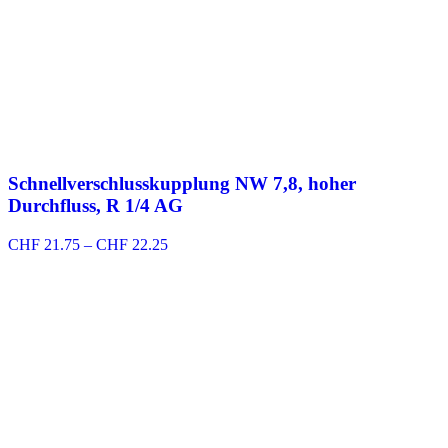
Schnellverschlusskupplung NW 7,8, hoher
Durchfluss, R 1/4 AG
Preisspanne:
CHF
21.75
–
CHF
22.25
CHF 21.75
bis
CHF 22.25