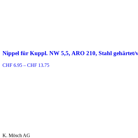
Nippel für Kuppl. NW 5,5, ARO 210, Stahl gehärtet/v
Preisspanne:
CHF
6.95
–
CHF
13.75
CHF 6.95
bis
CHF 13.75
K. Mösch AG