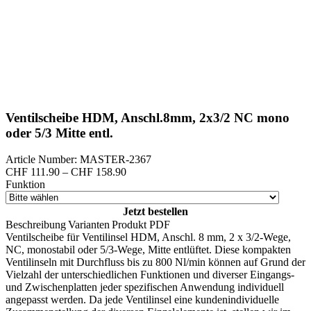
Ventilscheibe HDM, Anschl.8mm, 2x3/2 NC mono
oder 5/3 Mitte entl.
Article Number: MASTER-2367
Preisspanne:
CHF
111.90
–
CHF
158.90
CHF 111.90
Funktion
bis
CHF 158.90
Jetzt bestellen
Beschreibung
Varianten
Produkt PDF
Ventilscheibe für Ventilinsel HDM, Anschl. 8 mm, 2 x 3/2-Wege,
NC, monostabil oder 5/3-Wege, Mitte entlüftet. Diese kompakten
Ventilinseln mit Durchfluss bis zu 800 Nl/min können auf Grund der
Vielzahl der unterschiedlichen Funktionen und diverser Eingangs-
und Zwischenplatten jeder spezifischen Anwendung individuell
angepasst werden. Da jede Ventilinsel eine kundenindividuelle