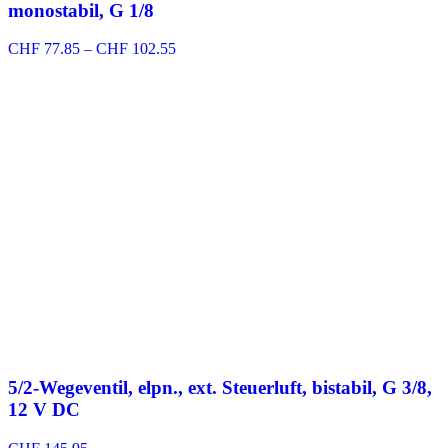
monostabil, G 1/8
Preisspanne:
CHF
77.85
–
CHF
102.55
CHF 77.85
bis
CHF 102.55
5/2-Wegeventil, elpn., ext. Steuerluft, bistabil, G 3/8,
12 V DC