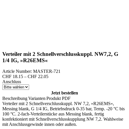
Verteiler mit 2 Schnellverschlusskuppl. NW7,2, G
1/4 IG, »R26EMS«
Article Number: MASTER-721
Preisspanne:
CHF
18.15
–
CHF
22.05
CHF 18.15
Anschluss
bis
CHF 22.05
Jetzt bestellen
Beschreibung
Varianten
Produkt PDF
Verteiler mit 2 Schnellverschlusskuppl. NW 7,2, »R26EMS«,
Messing blank, G 1/4 IG, Betriebsdruck 0-35 bar, Temp. -20 °C bis
100 °C. 2-fach-Verteilerstücke aus Messing blank, fertig
konfektioniert mit Schnellverschlusskupplung NW 7,2. Wahlweise
mit Anschlussgewinde innen oder außen.