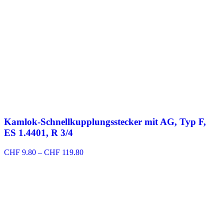
Kamlok-Schnellkupplungsstecker mit AG, Typ F,
ES 1.4401, R 3/4
Preisspanne:
CHF
9.80
–
CHF
119.80
CHF 9.80
bis
CHF 119.80