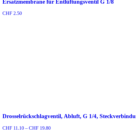
Ersatzmembrane für Entlüftungsventil G 1/8
CHF
2.50
Drosselrückschlagventil, Abluft, G 1/4, Steckverbind
Preisspanne:
CHF
11.10
–
CHF
19.80
CHF 11.10