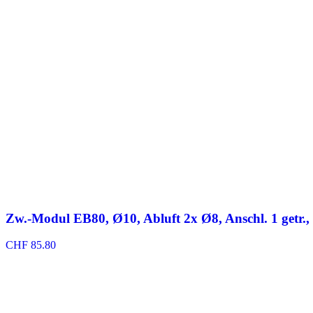
bis
CHF 19.80
Zw.-Modul EB80, Ø10, Abluft 2x Ø8, Anschl. 1 getr., o
CHF
85.80