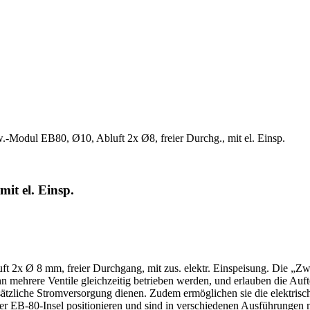
.-Modul EB80, Ø10, Abluft 2x Ø8, freier Durchg., mit el. Einsp.
it el. Einsp.
uft 2x Ø 8 mm, freier Durchgang, mit zus. elektr. Einspeisung. Die 
n mehrere Ventile gleichzeitig betrieben werden, und erlauben die Auf
usätzliche Stromversorgung dienen. Zudem ermöglichen sie die elektrisc
b der EB-80-Insel positionieren und sind in verschiedenen Ausführungen 