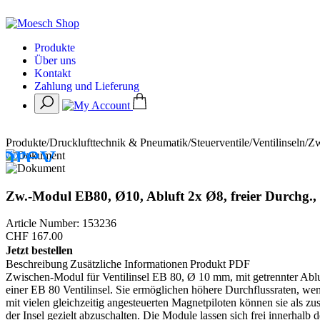
Produkte
Über uns
Kontakt
Zahlung und Lieferung
Produkte
/
Drucklufttechnik & Pneumatik
/
Steuerventile
/
Ventilinseln
/
Zw
Zw.-Modul EB80, Ø10, Abluft 2x Ø8, freier Durchg., m
Article Number: 153236
CHF
167.00
Jetzt bestellen
Beschreibung
Zusätzliche Informationen
Produkt PDF
Zwischen-Modul für Ventilinsel EB 80, Ø 10 mm, mit getrennter Abl
einer EB 80 Ventilinsel. Sie ermöglichen höhere Durchflussraten, wen
mit vielen gleichzeitig angesteuerten Magnetpiloten können sie als z
der Insel gezielt abzuschalten. Die Module lassen sich frei innerhal