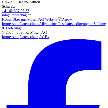
CH-5405 Baden-Dättwil
Schweiz
+41 62 887 23 33
info@moeschag.ch
Home
Über uns
Mösch AG Website
Impressum
Datenschutz
Allgemeine Geschäftsbedingungen
Zahlung
& Lieferung
© 2025 - 2026 K. Mösch AG
Impressum
Datenschutz
AGBs