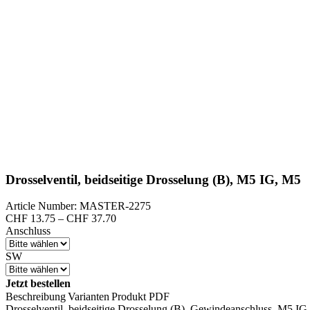
Drosselventil, beidseitige Drosselung (B), M5 IG, M5
Article Number: MASTER-2275
Preisspanne:
CHF
13.75
–
CHF
37.70
CHF 13.75
Anschluss
bis
CHF 37.70
SW
Jetzt bestellen
Beschreibung
Varianten
Produkt PDF
Drosselventil, beidseitige Drosselung (B), Gewindeanschluss, M5 I