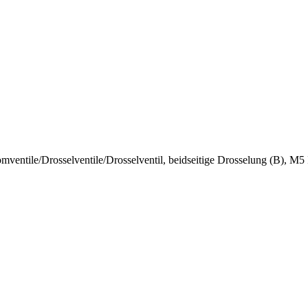
omventile
/
Drosselventile
/
Drosselventil, beidseitige Drosselung (B), M