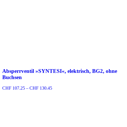
Absperrventil »SYNTESI«, elektrisch, BG2, ohne
Buchsen
Preisspanne:
CHF
107.25
–
CHF
130.45
CHF 107.25
bis
CHF 130.45