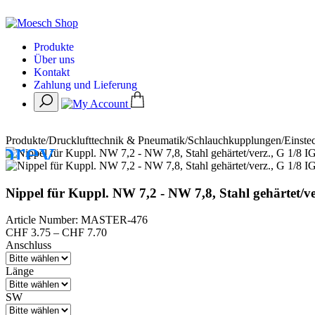
Produkte
Über uns
Kontakt
Zahlung und Lieferung
Produkte
/
Drucklufttechnik & Pneumatik
/
Schlauchkupplungen
/
Einste
Nippel für Kuppl. NW 7,2 - NW 7,8, Stahl gehärtet/ve
Article Number: MASTER-476
Preisspanne:
CHF
3.75
–
CHF
7.70
CHF 3.75
Anschluss
bis
CHF 7.70
Länge
SW