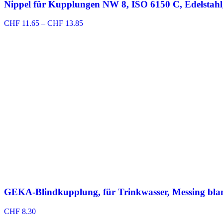
Nippel für Kupplungen NW 8, ISO 6150 C, Edelstahl
Preisspanne:
CHF
11.65
–
CHF
13.85
CHF 11.65
bis
CHF 13.85
GEKA-Blindkupplung, für Trinkwasser, Messing bla
CHF
8.30