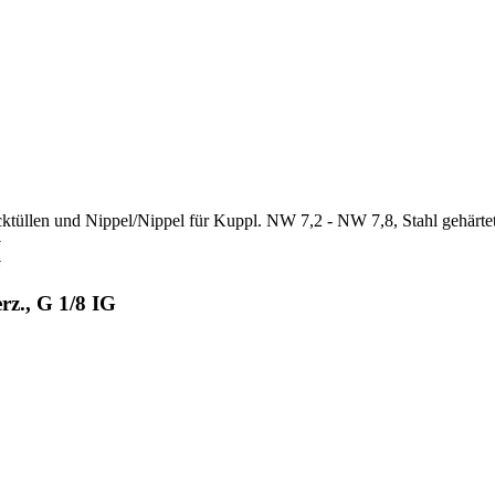
cktüllen und Nippel
/
Nippel für Kuppl. NW 7,2 - NW 7,8, Stahl gehärtet
rz., G 1/8 IG